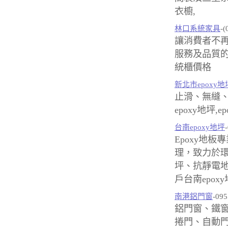
衣櫥,
林口系統家具
-(
讓消費者不
服務及品質的
統櫃價格
新北市epoxy地
止滑、無縫、
epoxy地坪,
台南epoxy地坪
Epoxy地板
理，致力於
坪、抗靜電
戶台南epox
南港鋁門窗
-09
鋁門窗、鐵
捲門、自動