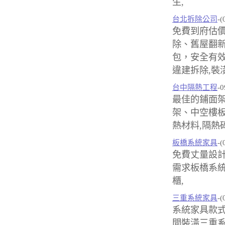
生,
台北拆除公司
-(
免費到府估
除、舊屋翻
包，安全有效
違建拆除,裝
台中隔熱工程
-0
最佳的鋪面架
架、中空樓板
熱材料,隔熱
板橋系統家具
-(
免費丈量設
需求板橋系統
櫃,
三重系統家具
-(
系統家具款
間裝潢三重系