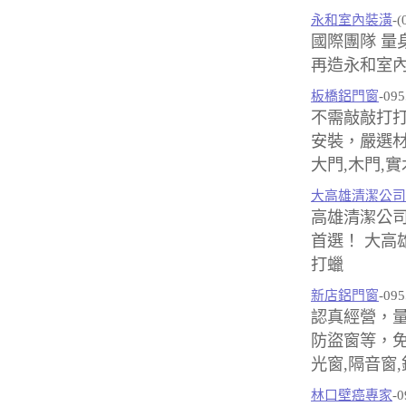
永和室內裝潢
-(
國際團隊 量
再造永和室內
板橋鋁門窗
-095
不需敲敲打
安裝，嚴選材
大門,木門,
大高雄清潔公司
高雄清潔公
首選！ 大高
打蠟
新店鋁門窗
-095
認真經營，
防盜窗等，免
光窗,隔音窗,
林口壁癌專家
-0