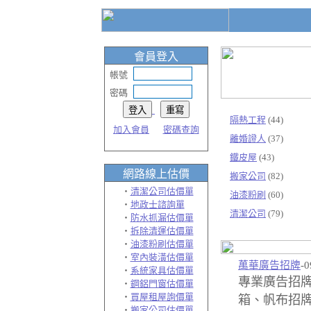
會員登入
帳號
密碼
隔熱工程
(44)
加入會員
密碼查詢
離婚證人
(37)
鐵皮屋
(43)
網路線上
估價
搬家公司
(82)
‧
清潔公司估價單
油漆粉刷
(60)
‧
地政士諮詢單
清潔公司
(79)
‧
防水抓漏估價單
‧
拆除清運估價單
‧
油漆粉刷估價單
‧
室內裝潢估價單
萬華廣告招牌
-0
‧
系統家具估價單
專業廣告招
‧
鋼鋁門窗估價單
‧
買屋租屋詢價單
箱、帆布招牌
‧
搬家公司估價單