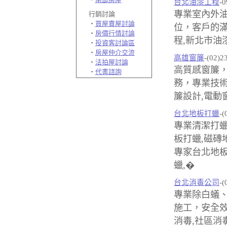
台北油漆工程
-0
專業室內外
行銷討論
‧
買屋賣屋討論
位，客戶的滿
‧
房價行情討論
程,新北市油
‧
投資客討論區
‧
房屋仲介交流
高雄窗簾
-(02)2
‧
法拍屋討論
高質感窗簾
‧
代書諮詢
務，專業技術
簾設計,電動
台北地板打蠟
-(
專業清潔打蠟
板打蠟,磁磚
專家台北地板
蠟,�
台北消毒公司
-(
專業除白蟻
施工，安全效
消毒,社區消