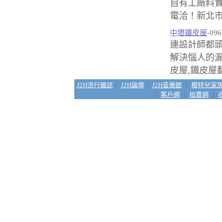
自有工廠料
電洽！新北市
中壢鐵皮屋
-096
連設計師都頭
解決惱人的
皮屋,鐵皮屋翻
J2H流行雜誌
｜
J2H論壇
｜
J2H音樂館
｜
模特兒家
｜
客戶網
｜
拍賣網
｜