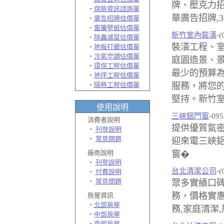
牌、壓克力
‧
保險資訊諮詢單
華廣告招牌,3
‧
廣告招牌估價單
‧
窗簾壁紙估價單
新竹室內裝潢
-(
‧
除蟲滅鼠估價單
裝潢工程、室
‧
地板打蠟估價單
‧
冷氣空調估價單
庭園造景、景
‧
環保工程估價單
最少的預算
‧
地坪工程估價單
‧
隔熱工程估價單
服務，將您
堅持。新竹室
使用說明
三峽鋁門窗
-09
消費者說明
提供優質氣密
‧
刊登說明
‧
常見問題
迎來電三峽鋁
廠商說明
窗�
‧
刊登說明
台北清潔公司
-(
‧
付費說明
‧
常見問題
眾多實績口
務，價格實惠
房屋資訊
‧
北部房屋
務,家庭清潔
‧
中部房屋
‧
南部房屋