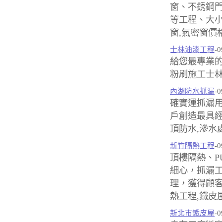
窗、不銹鋼
等工程、大小
窗,氣密窗價
士林油漆工程
-0
給您最專業的
粉刷施工士林
內湖防水抓漏
-0
確實運抓漏用
戶創造最具經
頂防水,滲水
新竹隔熱工程
-0
頂樓隔熱、P
細心，抓漏
理，獲得顧客
熱工程,鐵皮
新北市鐵皮屋
-0