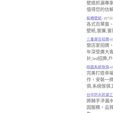
壁癌抓漏專
值得您的信賴
板橋壁紙
- (07)
各式百葉窗
壁紙,窗簾,
三重廣告招牌
-(
營店家招牌、
年深受廣大客
計,led招牌
桃園系統傢俱
-(
完美打造幸
作、安裝一條
俱,系統傢俱
台中防水抓漏工
將棘手滲漏
固服務，品質